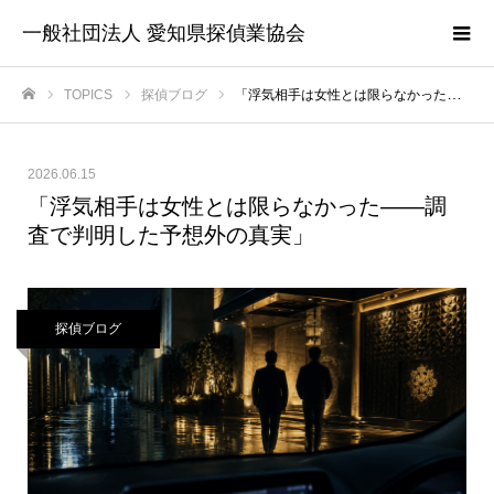
一般社団法人 愛知県探偵業協会
TOPICS
探偵ブログ
「浮気相手は女性とは限らなかった――調査で判明した予想外の真実」
ホーム
2026.06.15
「浮気相手は女性とは限らなかった――調
査で判明した予想外の真実」
探偵ブログ