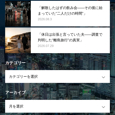
「解散したはずの飲み会――その後に始
まっていた“二人だけの時間”」
2026.08.3
「休日は出張と言っていた夫――調査で
判明した“離島旅行”の真実」
2026.07.29
カテゴリー
OPEN
アーカイブ
OPEN