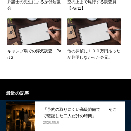
弁護士の先生による探偵勉強
空の上まで尾行する調査員
会
【Part1】
キャンプ場での浮気調査 Pa
他の探偵に１００万円払った
rt２
が判明しなかった身元。
最近の記事
「予約の取りにくい高級旅館で――そこ
で確認した二人だけの時間」
2026.08.6